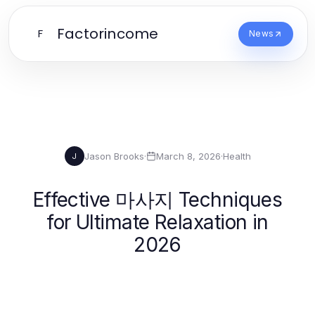
Factorincome
F
News
Jason Brooks
·
March 8, 2026
·
Health
J
Effective 마사지 Techniques
for Ultimate Relaxation in
2026