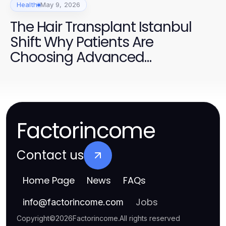
Health
May 9, 2026
The Hair Transplant Istanbul
Shift: Why Patients Are
Choosing Advanced
Techniques for Trusted Results
Factorincome
Contact us
Home Page
News
FAQs
Jobs
info
@
factorincome.com
Copyright
©
2026
Factorincome
.
All rights reserved