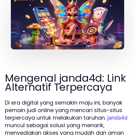
Mengenal janda4d: Link
Alternatif Terpercaya
Di era digital yang semakin maju ini, banyak
pemain judi online yang mencari situs-situs
terpercaya untuk melakukan taruhan.
janda4d
muncul sebagai solusi yang menarik,
menyediakan akses yang mudah dan aman