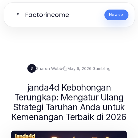
Factorincome
F
News
Sharon Webb
·
May 6, 2026
·
Gambling
S
janda4d Kebohongan
Terungkap: Mengatur Ulang
Strategi Taruhan Anda untuk
Kemenangan Terbaik di 2026