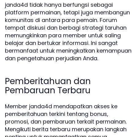
janda4d tidak hanya berfungsi sebagai
platform permainan, tetapi juga membangun
komunitas di antara para pemain. Forum
tempat diskusi dan berbagi strategi taruhan
memungkinkan para member untuk saling
belajar dan bertukar informasi. Ini sangat
bermanfaat untuk meningkatkan kemampuan
dan pengetahuan perjudian Anda.
Pemberitahuan dan
Pembaruan Terbaru
Member janda4d mendapatkan akses ke
pemberitahuan terkini tentang bonus,
promosi, dan pembaruan terkait permainan.
Mengikuti berita terbaru merupakan langkah
penting untuk memanfaatkan semua