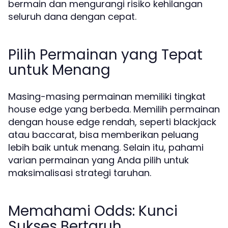
bermain dan mengurangi risiko kehilangan
seluruh dana dengan cepat.
Pilih Permainan yang Tepat
untuk Menang
Masing-masing permainan memiliki tingkat
house edge yang berbeda. Memilih permainan
dengan house edge rendah, seperti blackjack
atau baccarat, bisa memberikan peluang
lebih baik untuk menang. Selain itu, pahami
varian permainan yang Anda pilih untuk
maksimalisasi strategi taruhan.
Memahami Odds: Kunci
Sukses Bertaruh