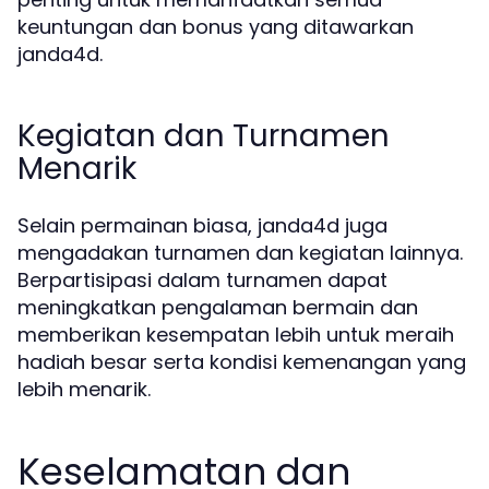
keuntungan dan bonus yang ditawarkan
janda4d.
Kegiatan dan Turnamen
Menarik
Selain permainan biasa, janda4d juga
mengadakan turnamen dan kegiatan lainnya.
Berpartisipasi dalam turnamen dapat
meningkatkan pengalaman bermain dan
memberikan kesempatan lebih untuk meraih
hadiah besar serta kondisi kemenangan yang
lebih menarik.
Keselamatan dan