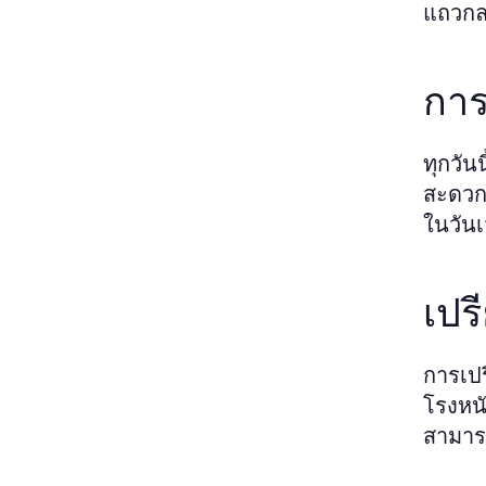
แถวกลา
การ
ทุกวัน
สะดวกแ
ในวันเ
เปร
การเปร
โรงหน
สามารถ