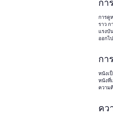
การ
การดูห
ราว ก
แรงบั
ออกไ
การ
หนังเป
หนังที
ความค
ควา