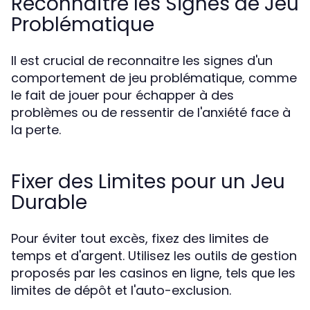
Reconnaître les Signes de Jeu
Problématique
Il est crucial de reconnaitre les signes d'un
comportement de jeu problématique, comme
le fait de jouer pour échapper à des
problèmes ou de ressentir de l'anxiété face à
la perte.
Fixer des Limites pour un Jeu
Durable
Pour éviter tout excès, fixez des limites de
temps et d'argent. Utilisez les outils de gestion
proposés par les casinos en ligne, tels que les
limites de dépôt et l'auto-exclusion.