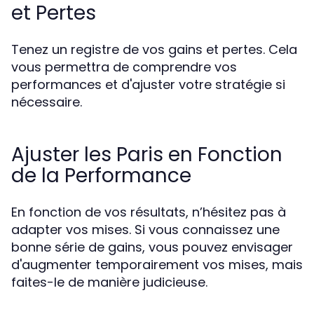
et Pertes
Tenez un registre de vos gains et pertes. Cela
vous permettra de comprendre vos
performances et d'ajuster votre stratégie si
nécessaire.
Ajuster les Paris en Fonction
de la Performance
En fonction de vos résultats, n’hésitez pas à
adapter vos mises. Si vous connaissez une
bonne série de gains, vous pouvez envisager
d'augmenter temporairement vos mises, mais
faites-le de manière judicieuse.