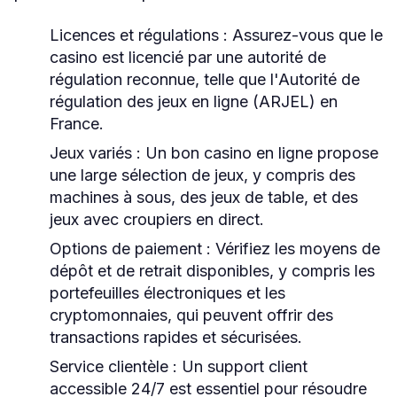
Licences et régulations :
Assurez-vous que le
casino est licencié par une autorité de
régulation reconnue, telle que l'Autorité de
régulation des jeux en ligne (ARJEL) en
France.
Jeux variés :
Un bon casino en ligne propose
une large sélection de jeux, y compris des
machines à sous, des jeux de table, et des
jeux avec croupiers en direct.
Options de paiement :
Vérifiez les moyens de
dépôt et de retrait disponibles, y compris les
portefeuilles électroniques et les
cryptomonnaies, qui peuvent offrir des
transactions rapides et sécurisées.
Service clientèle :
Un support client
accessible 24/7 est essentiel pour résoudre