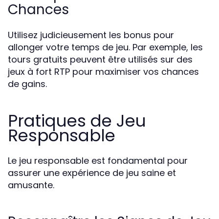
Chances
Utilisez judicieusement les bonus pour
allonger votre temps de jeu. Par exemple, les
tours gratuits peuvent être utilisés sur des
jeux à fort RTP pour maximiser vos chances
de gains.
Pratiques de Jeu
Responsable
Le jeu responsable est fondamental pour
assurer une expérience de jeu saine et
amusante.