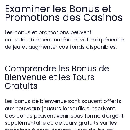
Examiner les Bonus et
Promotions des Casinos
Les bonus et promotions peuvent
considérablement améliorer votre expérience
de jeu et augmenter vos fonds disponibles.
Comprendre les Bonus de
Bienvenue et les Tours
Gratuits
Les bonus de bienvenue sont souvent offerts
aux nouveaux joueurs lorsqu'ils s'inscrivent.
Ces bonus peuvent venir sous forme d'argent
supplémentaire ou de tours gratuits sur les