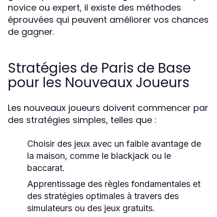
novice ou expert, il existe des méthodes
éprouvées qui peuvent améliorer vos chances
de gagner.
Stratégies de Paris de Base
pour les Nouveaux Joueurs
Les nouveaux joueurs doivent commencer par
des stratégies simples, telles que :
Choisir des jeux avec un faible avantage de
la maison, comme le blackjack ou le
baccarat.
Apprentissage des règles fondamentales et
des stratégies optimales à travers des
simulateurs ou des jeux gratuits.