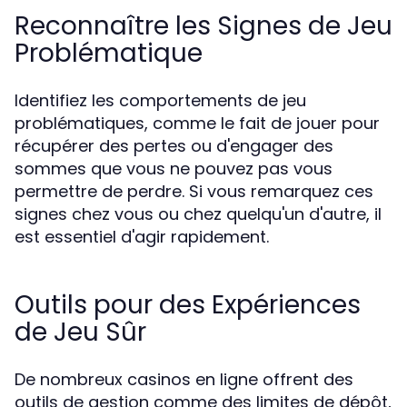
Reconnaître les Signes de Jeu
Problématique
Identifiez les comportements de jeu
problématiques, comme le fait de jouer pour
récupérer des pertes ou d'engager des
sommes que vous ne pouvez pas vous
permettre de perdre. Si vous remarquez ces
signes chez vous ou chez quelqu'un d'autre, il
est essentiel d'agir rapidement.
Outils pour des Expériences
de Jeu Sûr
De nombreux casinos en ligne offrent des
outils de gestion comme des limites de dépôt,