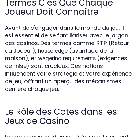
Termes Clés Que Chaque
Joueur Doit Connaître
Avant de s'engager dans le monde du jeu, il
est essentiel de se familiariser avec le jargon
des casinos. Des termes comme
(Retour
RTP
au Joueur),
(avantage de la
house edge
maison), et
(exigences
wagering requirements
de mise) sont cruciaux. Ces notions
influencent votre stratégie et votre expérience
de jeu, offrant un aperçu des mécanismes
derrière chaque jeu.
Le Rôle des Cotes dans les
Jeux de Casino
Les cotes varient d’un jeu à l’autre et peuvent