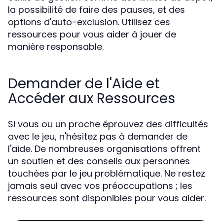
la possibilité de faire des pauses, et des
options d'auto-exclusion. Utilisez ces
ressources pour vous aider à jouer de
manière responsable.
Demander de l'Aide et
Accéder aux Ressources
Si vous ou un proche éprouvez des difficultés
avec le jeu, n'hésitez pas à demander de
l'aide. De nombreuses organisations offrent
un soutien et des conseils aux personnes
touchées par le jeu problématique. Ne restez
jamais seul avec vos préoccupations ; les
ressources sont disponibles pour vous aider.