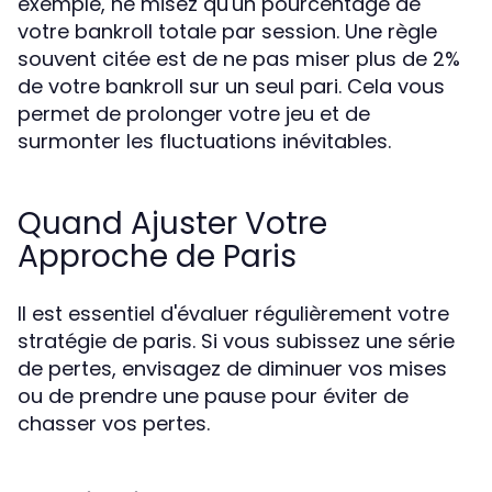
exemple, ne misez qu'un pourcentage de
votre bankroll totale par session. Une règle
souvent citée est de ne pas miser plus de 2%
de votre bankroll sur un seul pari. Cela vous
permet de prolonger votre jeu et de
surmonter les fluctuations inévitables.
Quand Ajuster Votre
Approche de Paris
Il est essentiel d'évaluer régulièrement votre
stratégie de paris. Si vous subissez une série
de pertes, envisagez de diminuer vos mises
ou de prendre une pause pour éviter de
chasser vos pertes.