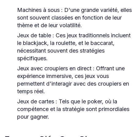
Machines à sous :
D'une grande variété, elles
sont souvent classées en fonction de leur
thème et de leur volatilité.
Jeux de table :
Ces jeux traditionnels incluent
le blackjack, la roulette, et le baccarat,
nécessitant souvent des stratégies
spécifiques.
Jeux avec croupiers en direct :
Offrant une
expérience immersive, ces jeux vous
permettent d'interagir avec des croupiers en
temps réel.
Jeux de cartes :
Tels que le poker, où la
compétence et la stratégie sont primordiales
pour gagner.