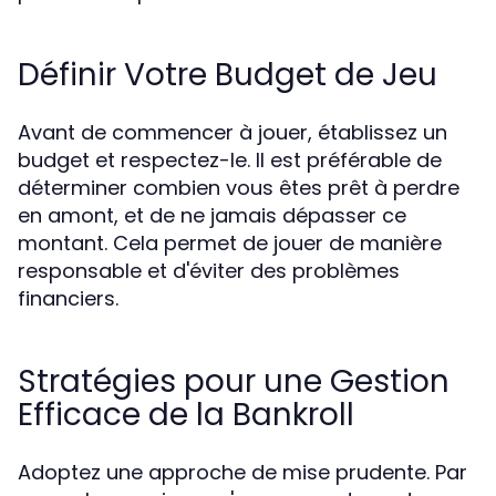
Définir Votre Budget de Jeu
Avant de commencer à jouer, établissez un
budget et respectez-le. Il est préférable de
déterminer combien vous êtes prêt à perdre
en amont, et de ne jamais dépasser ce
montant. Cela permet de jouer de manière
responsable et d'éviter des problèmes
financiers.
Stratégies pour une Gestion
Efficace de la Bankroll
Adoptez une approche de mise prudente. Par