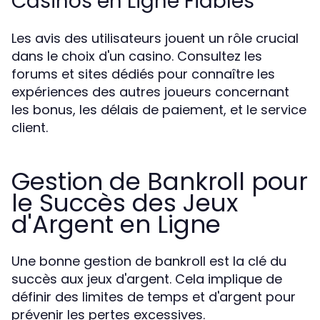
Casinos en Ligne Fiables
Les avis des utilisateurs jouent un rôle crucial
dans le choix d'un casino. Consultez les
forums et sites dédiés pour connaître les
expériences des autres joueurs concernant
les bonus, les délais de paiement, et le service
client.
Gestion de Bankroll pour
le Succès des Jeux
d'Argent en Ligne
Une bonne gestion de bankroll est la clé du
succès aux jeux d'argent. Cela implique de
définir des limites de temps et d'argent pour
prévenir les pertes excessives.